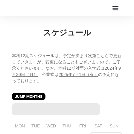
Online Live Theater
アカデミー
スケジュール
本科12期スケジュールは、予定が決まり次第こちらで更新
していきますが、変更になることもございますので、ご了
承くださいませ。なお、本科12期対面の入学式は
2024年9
月30日（月）
、卒業式は
2025年7月1日（火）
の予定にな
っております。
JUMP MONTHS
MON
TUE
WED
THU
FRI
SAT
SUN