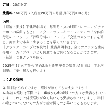
定員：
20名限定
受講料：
50万円（入所金20万円＋月謝 月3万円×10ヶ月）
内容：
【理論・実技】下北沢劇場で、毎週月・火の対面トレーニング チェ
ーホフの戯曲をもとに、スタニスラフスキー・システムの『身体的
行動のメソッド』『行動分析のメソッド』『交流のメソッド』を通
じ、舞台上で本当に生きることを学んでいきます。
【クラスアーカイブ映像視聴】 受講期間中は、全てのクラスを生徒
専用アーカイブページより何度でもご覧になることができます。
（補講・映像クラスを除く）
2028年 7月の卒業公演で戯曲を発表 卒業公演前の1週間は、下北沢
劇場にて集中稽古を行います
よくある質問
Q. 演劇は初めてですが、経験が無くても大丈夫ですか？
A. 年齢や経験は不問です。18歳から60歳以上の方々が受講されてい
ます。これまで俳優経験が全く無い方も受講されていますし、演劇
の癖がついてない方の方が才能が開くのが早いこともあります。