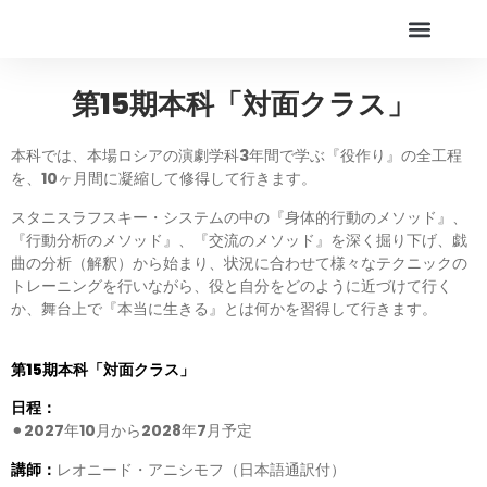
Online Live Theater
アカデミー
第15期本科「対面クラス」
本科では、本場ロシアの演劇学科3年間で学ぶ『役作り』の全工程
を、10ヶ月間に凝縮して修得して行きます。
スタニスラフスキー・システムの中の『身体的行動のメソッド』、
『行動分析のメソッド』、『交流のメソッド』を深く掘り下げ、戯
曲の分析（解釈）から始まり、状況に合わせて様々なテクニックの
トレーニングを行いながら、役と自分をどのように近づけて行く
か、舞台上で『本当に生きる』とは何かを習得して行きます。
第15期本科「対面クラス」
日程：
⚫︎2027年10月から2028年7月予定
講師：
レオニード・アニシモフ（日本語通訳付）