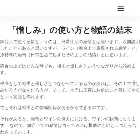
Online Live Theater
アカデミー
「憎しみ」の使い方と物語の結末
舞台上で使う感情というのは、日常生活の感情とは違います。以前説明
したことがあると思いますが、ワイン（舞台上で表現される感情）と、
原材料の葡萄（日常生活で起きたそのままの感情）とは違います。
舞台の上ではどんな時でも、相手と優しさというつながりから始めま
す。
根底として相手と優しさとつながっているものがあれば、その上で憎し
みだろうがなんだろうが、そして、本当に正直にお前のこと殺してやる
という状態も作れます。
でもそれは相手との信頼関係があるからできるのです。
それがあると、葡萄とワインの例えにおける、ワインの状態になりま
す。 なので、舞台上での感情は言ってみれば根底のものと二つ組み合
わさっています。