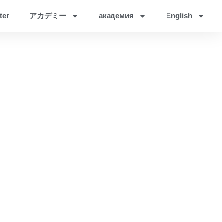
ter
アカデミー
академия
English