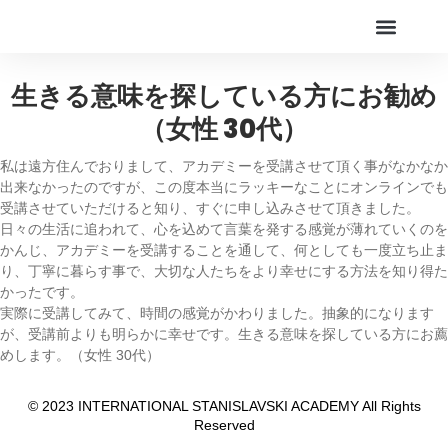
Online Live Theater
アカデミー
生きる意味を探している方にお勧め
（女性 30代）
私は遠方住んでおりまして、アカデミーを受講させて頂く事がなかなか
出来なかったのですが、この度本当にラッキーなことにオンラインでも
受講させていただけると知り、すぐに申し込みさせて頂きました。
日々の生活に追われて、心を込めて言葉を発する感覚が薄れていくのを
かんじ、アカデミーを受講することを通して、何としても一度立ち止ま
り、丁寧に暮らす事で、大切な人たちをより幸せにする方法を知り得た
かったです。
実際に受講してみて、時間の感覚がかわりました。抽象的になります
が、受講前よりも明らかに幸せです。生きる意味を探している方にお薦
めします。
（女性 30代）
© 2023 INTERNATIONAL STANISLAVSKI ACADEMY All Rights
Reserved