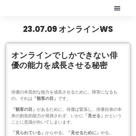
Online Live Theater
アカデミー
23.07.09 オンラインWS
オンラインでしかできない俳
優の能力を成長させる秘密
俳優の本質的な能力を成長させるために、障害になるも
「観客の目」
の。それは
です。
「観客の目」
があるために、俳優は緊張し、俳優自身の本
「見せる」
来の創造的能力が発揮されず、いかに
かという
ことに意識が向いてしまいます。
「見られている」
「見せるために」
からやる。
やる。